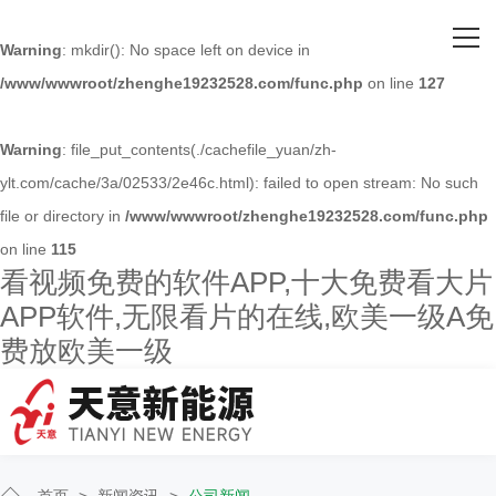
网站首页
Warning
: mkdir(): No space left on device in
/www/wwwroot/zhenghe19232528.com/func.php
on line
127
关于看视频免费的软件APP
主营产品
Warning
: file_put_contents(./cachefile_yuan/zh-
ylt.com/cache/3a/02533/2e46c.html): failed to open stream: No such
客户案例
file or directory in
/www/wwwroot/zhenghe19232528.com/func.php
on line
115
人才招聘
看视频免费的软件APP,十大免费看大片
APP软件,无限看片的在线,欧美一级A免
新闻资讯
费放欧美一级
联系看视频免费的软件APP
首页
>
新闻资讯
>
公司新闻