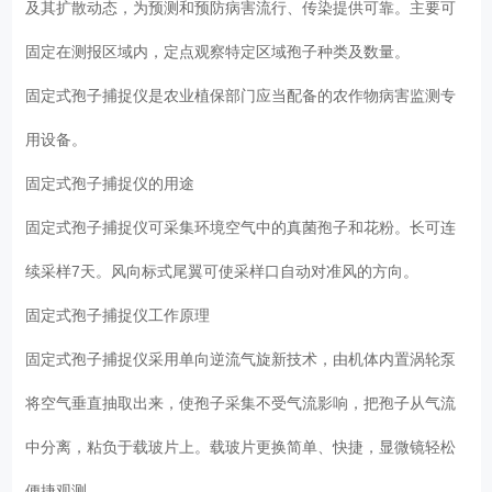
及其扩散动态，为预测和预防病害流行、传染提供可靠。主要可
固定在测报区域内，定点观察特定区域孢子种类及数量。
固定式孢子捕捉仪是农业植保部门应当配备的农作物病害监测专
用设备。
固定式孢子捕捉仪的用途
固定式孢子捕捉仪可采集环境空气中的真菌孢子和花粉。长可连
续采样7天。风向标式尾翼可使采样口自动对准风的方向。
固定式孢子捕捉仪工作原理
固定式孢子捕捉仪采用单向逆流气旋新技术，由机体内置涡轮泵
将空气垂直抽取出来，使孢子采集不受气流影响，把孢子从气流
中分离，粘负于载玻片上。载玻片更换简单、快捷，显微镜轻松
便捷观测。