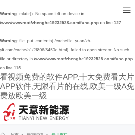
网站首页
Warning
: mkdir(): No space left on device in
/www/wwwroot/zhenghe19232528.com/func.php
on line
127
关于看视频免费的软件APP
主营产品
Warning
: file_put_contents(./cachefile_yuan/zh-
ylt.com/cache/a1/2f806/5450e.html): failed to open stream: No such
客户案例
file or directory in
/www/wwwroot/zhenghe19232528.com/func.php
on line
115
人才招聘
看视频免费的软件APP,十大免费看大片
APP软件,无限看片的在线,欧美一级A免
新闻资讯
费放欧美一级
联系看视频免费的软件APP
首页
>
新闻资讯
>
行业资讯