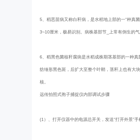
5、稻恶苗病又称白秆病，是水稻地上部的一“种真菌
3~10厘米，极易识别。病株基部节_上常有倒生的气
6、稻黑色菌核秆腐病是水稻成株期茎基部的一种真菌病
纺缍形黑色斑，后扩大至整个叶鞘，茎秆上也有大块
核。
远传拍照式孢子捕捉仪内部调试步骤
(1）、打开仪器中的电源总开关，发送“打开外