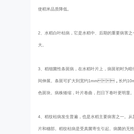
使稻米品质降低。
2、水稻白叶枯病，它是水稻中、后期的重
大。
3、稻细菌性条斑病，在水稻叶片上，病斑初时
间伸展。条斑可扩大到宽约1mm，长约10m
色斑块。病株矮缩，叶片卷曲，烈日下卷叶更明显
4、稻纹枯病发生普遍，也是水稻主要病害之一
片和穗部。稻纹枯病是受真菌寄生引起。病菌的无性