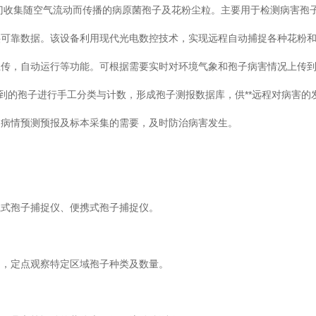
专门收集随空气流动而传播的病原菌孢子及花粉尘粒。主要用于检测病害孢
提供可靠数据。该设备利用现代光电数控技术，实现远程自动捕捉各种花粉
片数据自动上传，自动运行等功能。可根据需要实时对环境气象和孢子病害情况上传
到的孢子进行手工分类与计数，形成孢子测报数据库，供**远程对病害的
病情预测预报及标本采集的需要，及时防治病害发生。
式孢子捕捉仪、便携式孢子捕捉仪。
，定点观察特定区域孢子种类及数量。