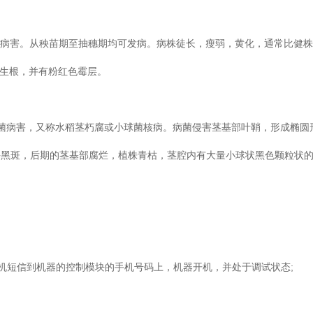
病害。从秧苗期至抽穗期均可发病。病株徒长，瘦弱，黄化，通常比健
生根，并有粉红色霉层。
害，又称水稻茎朽腐或小球菌核病。病菌侵害茎基部叶鞘，形成椭
黑斑，后期的茎基部腐烂，植株青枯，茎腔内有大量小球状黑色颗粒状
景”手机短信到机器的控制模块的手机号码上，机器开机，并处于调试状态;