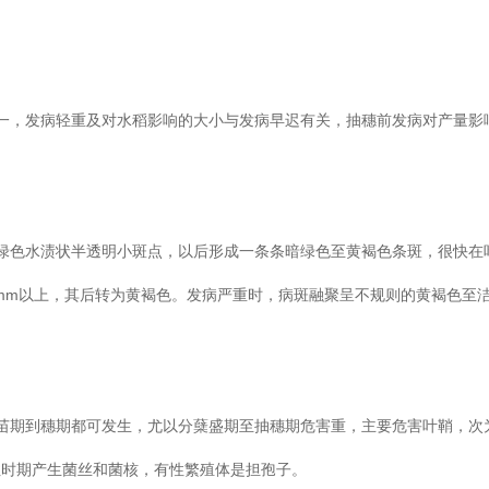
要病害之一，发病轻重及对水稻影响的大小与发病早迟有关，抽穗前发病对产量
为暗绿色水渍状半透明小斑点，以后形成一条条暗绿色至黄褐色条斑，很快
m以上，其后转为黄褐色。发病严重时，病斑融聚呈不规则的黄褐色至
。
。从苗期到穗期都可发生，尤以分蘖盛期至抽穗期危害重，主要危害叶鞘，
时期产生菌丝和菌核，有性繁殖体是担孢子。